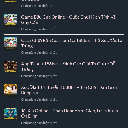
Là
Báu
ở
Chức năng bình luận bị tắt
Gì?
Đại
Bắn
Cách
Dương
Cá
Game Bầu Cua Online – Cuộc Chơi Kịch Tính Và
Chơi
Xèng
Và
Gây Cấn
–
Mẹo
ở
Chức năng bình luận bị tắt
Bí
Trúng
Game
Kíp
Thưởng
Bầu
Cách Chơi Bầu Cua Tôm Cá 188bet -Thả Xúc Xắc Là
Chơi
Cực
Cua
Hiệu
Trúng
Dễ
Online
Quả
ở
Chức năng bình luận bị tắt
–
Tại
Cách
Cuộc
Nền
Chơi
App Tài Xỉu 188bet – Đỉnh Cao Giải Trí Cược Dễ
Chơi
Tảng
Bầu
Kịch
Thắng
Cá
Cua
Tính
Cược
ở
Chức năng bình luận bị tắt
Tôm
Và
App
Cá
Gây
Tài
Xóc Đĩa Trực Tuyến 188BET – Trò Chơi Dân Gian
188bet
Cấn
Xỉu
-
Bùng Nổ
188bet
Thả
ở
Chức năng bình luận bị tắt
–
Xúc
Xóc
Đỉnh
Xắc
Đĩa
Tài Xỉu Online – Phán Đoán Đơn Giản, Lợi Nhuận
Cao
Là
Trực
Giải
Ổn Định
Trúng
Tuyến
Trí
ở
Chức năng bình luận bị tắt
188BET
Cược
Tài