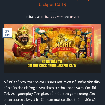
Jackpot Cả Tỷ
ĐĂNG VÀO
THÁNG 4 27, 2025
BỞI
ADMIN
27
Th4
Nổ hũ thần tài tại nhà cái 188bet mở ra cơ hội kiếm tiền đầy
hấp dẫn cho những ai yêu thích sự thử thách và muốn đổi
đời. Với gameplay đơn giản, dễ hiểu, tựa game mang đến
phần quà cực kỳ giá trị. Chỉ cần một cú click, thành viên có