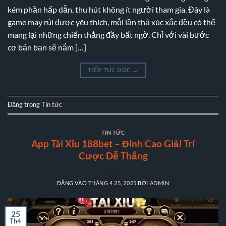
kém phần hấp dẫn, thu hút không ít người tham gia. Đây là
game may rủi được yêu thích, mỗi lần thả xúc xắc đều có thể
mang lại những chiến thắng đầy bất ngờ. Chỉ với vài bước
cơ bản bạn sẽ nắm […]
TIẾP TỤC ĐỌC
→
Đăng trong
Tin tức
TIN TỨC
App Tài Xỉu 188bet – Đỉnh Cao Giải Trí
Cược Dễ Thắng
ĐĂNG VÀO
THÁNG 4 25, 2025
BỞI
ADMIN
25
Th4