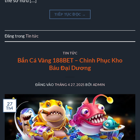
thể sở hữu […]
TIẾP TỤC ĐỌC
→
Đăng trong
Tin tức
TIN TỨC
Bắn Cá Vàng 188BET – Chinh Phục Kho
Báu Đại Dương
ĐĂNG VÀO
THÁNG 4 27, 2025
BỞI
ADMIN
27
Th4