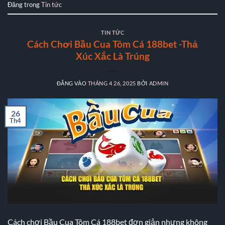
Đăng trong
Tin tức
TIN TỨC
Cách Chơi Bầu Cua Tôm Cá 188bet -Thả
Xúc Xắc Là Trúng
ĐĂNG VÀO
THÁNG 4 26, 2025
BỞI
ADMIN
26
Th4
Cách chơi Bầu Cua Tôm Cá 188bet đơn giản nhưng không