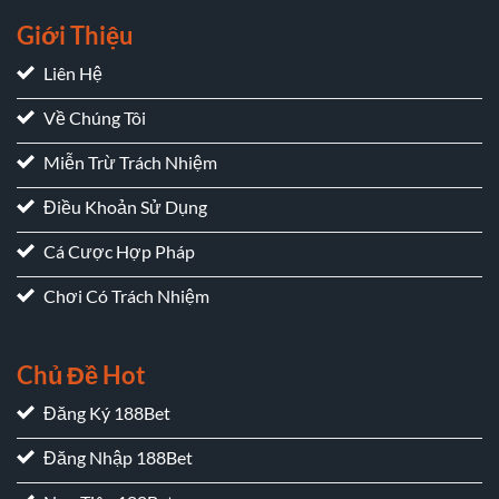
Giới Thiệu
Liên Hệ
Về Chúng Tôi
Miễn Trừ Trách Nhiệm
Điều Khoản Sử Dụng
Cá Cược Hợp Pháp
Chơi Có Trách Nhiệm
Chủ Đề Hot
Đăng Ký 188Bet
Đăng Nhập 188Bet