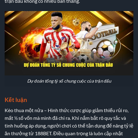
trận đấu không có nhiều bàn thắng.
Dự đoán tổng tỷ số chung cuộc của trận đấu
Kết luận
Kèo thua một nửa – Hình thức cược giúp giảm thiểu rủi ro,
mất ½ số vốn mà mình đã chi ra. Khi nắm bắt rõ quy tắc và
tình huống áp dụng, người chơi có thể tận dụng để nâng tỷ lệ
ăn thưởng từ 188BET. Điều quan trọng là luôn cập nhật