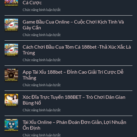
Kho
Cá Cược
Là
Báu
ở
Chức năng bình luận bị tắt
Gì?
Đại
Bắn
Cách
Dương
Cá
Game Bầu Cua Online – Cuộc Chơi Kịch Tính Và
Chơi
Xèng
Và
Gây Cấn
–
Mẹo
ở
Chức năng bình luận bị tắt
Bí
Trúng
Game
Kíp
Thưởng
Bầu
Cách Chơi Bầu Cua Tôm Cá 188bet -Thả Xúc Xắc Là
Chơi
Cực
Cua
Hiệu
Trúng
Dễ
Online
Quả
ở
Chức năng bình luận bị tắt
–
Tại
Cách
Cuộc
Nền
Chơi
App Tài Xỉu 188bet – Đỉnh Cao Giải Trí Cược Dễ
Chơi
Tảng
Bầu
Kịch
Thắng
Cá
Cua
Tính
Cược
ở
Chức năng bình luận bị tắt
Tôm
Và
App
Cá
Gây
Tài
Xóc Đĩa Trực Tuyến 188BET – Trò Chơi Dân Gian
188bet
Cấn
Xỉu
-
Bùng Nổ
188bet
Thả
ở
Chức năng bình luận bị tắt
–
Xúc
Xóc
Đỉnh
Xắc
Đĩa
Tài Xỉu Online – Phán Đoán Đơn Giản, Lợi Nhuận
Cao
Là
Trực
Giải
Ổn Định
Trúng
Tuyến
Trí
ở
Chức năng bình luận bị tắt
188BET
Cược