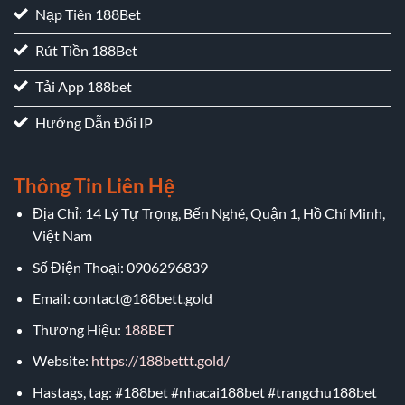
Nạp Tiên 188Bet
Rút Tiền 188Bet
Tải App 188bet
Hướng Dẫn Đổi IP
Thông Tin Liên Hệ
Địa Chỉ:
14 Lý Tự Trọng, Bến Nghé, Quận 1, Hồ Chí Minh,
Việt Nam
Số Điện Thoại:
0906296839
Email:
contact@188bett.gold
Thương Hiệu:
188BET
Website:
https://188bettt.gold/
Hastags, tag:
#188bet #nhacai188bet #trangchu188bet