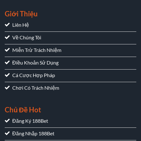
Giới Thiệu
Liên Hệ
Về Chúng Tôi
Miễn Trừ Trách Nhiệm
Điều Khoản Sử Dụng
Cá Cược Hợp Pháp
Chơi Có Trách Nhiệm
Chủ Đề Hot
Đăng Ký 188Bet
Đăng Nhập 188Bet