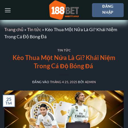
Bỏ
ĐĂNG
qua
NHẬP
nội
dung
Trang chủ
»
Tin tức
»
Kèo Thua Một Nửa Là Gì? Khái Niệm
Trong Cá Độ Bóng Đá
TIN TỨC
Kèo Thua Một Nửa Là Gì? Khái Niệm
Trong Cá Độ Bóng Đá
ĐĂNG VÀO
THÁNG 4 25, 2025
BỞI
ADMIN
25
Th4