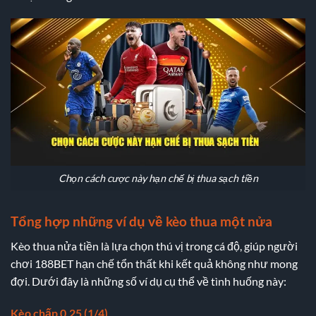
Chọn cách cược này hạn chế bị thua sạch tiền
Tổng hợp những ví dụ về kèo thua một nửa
Kèo thua nửa tiền là lựa chọn thú vị trong cá độ, giúp người
chơi 188BET hạn chế tổn thất khi kết quả không như mong
đợi. Dưới đây là những số ví dụ cụ thể về tình huống này:
Kèo chấp 0.25 (1/4)