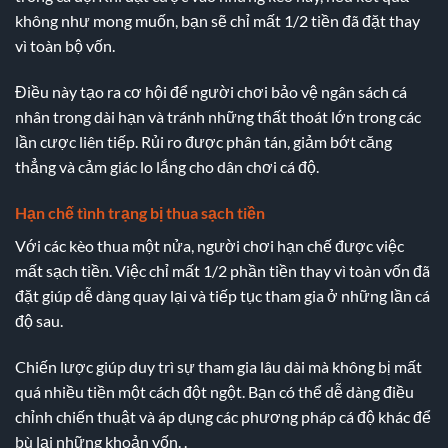
không như mong muốn, bạn sẽ chỉ mất 1/2 tiền đã đặt thay
vì toàn bộ vốn.
Điều này tạo ra cơ hội để người chơi bảo vệ ngân sách cá
nhân trong dài hạn và tránh những thất thoát lớn trong các
lần cược liên tiếp. Rủi ro được phân tán, giảm bớt căng
thẳng và cảm giác lo lắng cho dân chơi cá độ.
Hạn chế tình trạng bị thua sạch tiền
Với các kèo thua một nửa, người chơi hạn chế được việc
mất sạch tiền. Việc chỉ mất 1/2 phần tiền thay vì toàn vốn đã
đặt giúp dễ dàng quay lại và tiếp tục tham gia ở những lần cá
độ sau.
Chiến lược giúp duy trì sự tham gia lâu dài mà không bị mất
quá nhiều tiền một cách đột ngột. Bạn có thể dễ dàng điều
chỉnh chiến thuật và áp dụng các phương pháp cá độ khác để
bù lại những khoản vốn. .