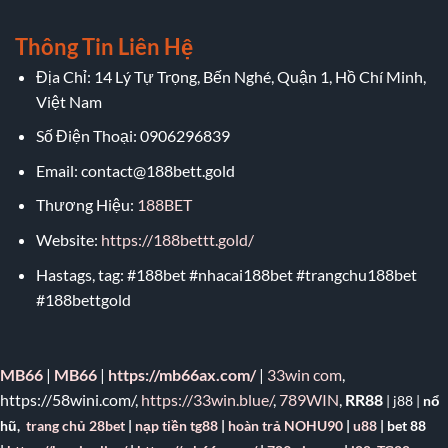
Thông Tin Liên Hệ
Địa Chỉ:
14 Lý Tự Trọng, Bến Nghé, Quận 1, Hồ Chí Minh,
Việt Nam
Số Điện Thoại:
0906296839
Email:
contact@188bett.gold
Thương Hiệu:
188BET
Website:
https://188bettt.gold/
Hastags, tag:
#188bet #nhacai188bet #trangchu188bet
#188bettgold
MB66
|
MB66
|
https://mb66ax.com/
|
33win com
,
https://58wini.com/,
https://33win.blue/
,
789WIN
,
RR88
| j88 |
nổ
hũ,
trang chủ 28bet
|
nạp tiền tg88
|
hoàn trả NOHU90
|
u88
| bet 88