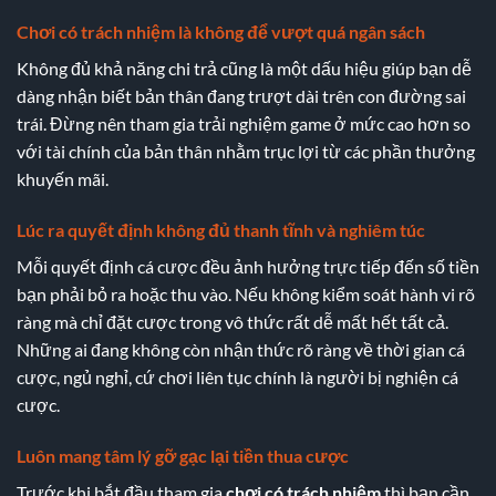
Chơi có trách nhiệm là không để vượt quá ngân sách
Không đủ khả năng chi trả cũng là một dấu hiệu giúp bạn dễ
dàng nhận biết bản thân đang trượt dài trên con đường sai
trái. Đừng nên tham gia trải nghiệm game ở mức cao hơn so
với tài chính của bản thân nhằm trục lợi từ các phần thưởng
khuyến mãi.
Lúc ra quyết định không đủ thanh tĩnh và nghiêm túc
Mỗi quyết định cá cược đều ảnh hưởng trực tiếp đến số tiền
bạn phải bỏ ra hoặc thu vào. Nếu không kiểm soát hành vi rõ
ràng mà chỉ đặt cược trong vô thức rất dễ mất hết tất cả.
Những ai đang không còn nhận thức rõ ràng về thời gian cá
cược, ngủ nghỉ, cứ chơi liên tục chính là người bị nghiện cá
cược.
Luôn mang tâm lý gỡ gạc lại tiền thua cược
Trước khi bắt đầu tham gia
chơi có trách nhiệm
thì bạn cần