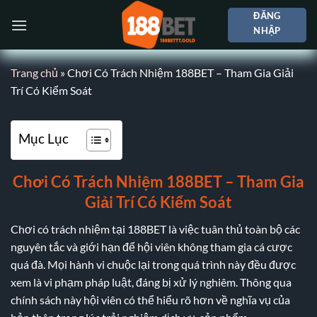
Bỏ
ĐĂNG
qua
NHẬP
nội
dung
Trang chủ
»
Chơi Có Trách Nhiệm 188BET – Tham Gia Giải
Trí Có Kiểm Soát
Mục Lục
Chơi Có Trách Nhiệm 188BET – Tham Gia
Giải Trí Có Kiểm Soát
Chơi có trách nhiệm
tại 188BET là việc tuân thủ toàn bộ các
nguyên tắc và giới hạn để hội viên không tham gia cá cược
quá đà. Mọi hành vi chuộc lại trong quá trình này đều được
xem là vi phạm pháp luật, đáng bị xử lý nghiêm. Thông qua
chính sách này hội viên có thể hiểu rõ hơn về nghĩa vụ của