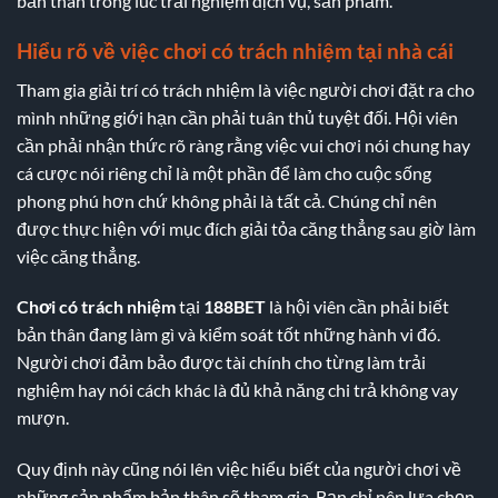
bản thân trong lúc trải nghiệm dịch vụ, sản phẩm.
Hiểu rõ về việc chơi có trách nhiệm tại nhà cái
Tham gia giải trí có trách nhiệm là việc người chơi đặt ra cho
mình những giới hạn cần phải tuân thủ tuyệt đối. Hội viên
cần phải nhận thức rõ ràng rằng việc vui chơi nói chung hay
cá cược nói riêng chỉ là một phần để làm cho cuộc sống
phong phú hơn chứ không phải là tất cả. Chúng chỉ nên
được thực hiện với mục đích giải tỏa căng thẳng sau giờ làm
việc căng thẳng.
Chơi có trách nhiệm
tại
188BET
là hội viên cần phải biết
bản thân đang làm gì và kiểm soát tốt những hành vi đó.
Người chơi đảm bảo được tài chính cho từng làm trải
nghiệm hay nói cách khác là đủ khả năng chi trả không vay
mượn.
Quy định này cũng nói lên việc hiểu biết của người chơi về
những sản phẩm bản thân sẽ tham gia. Bạn chỉ nên lựa chọn