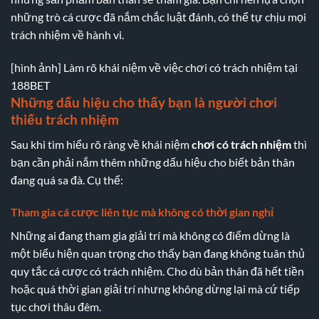
những trò cá cược đã nắm chắc luật đánh, có thể tự chịu mọi
trách nhiệm về hành vi.
[hình ảnh] Làm rõ khái niệm về việc chơi có trách nhiệm tại
188BET
Những dấu hiệu cho thấy bạn là người chơi
thiếu trách nhiệm
Sau khi tìm hiểu rõ ràng về khái niệm
chơi có trách nhiệm
thì
bạn cần phải nắm thêm những dấu hiệu cho biết bản thân
đang quá sa đà. Cụ thể:
Tham gia cá cược liên tục mà không có thời gian nghỉ
Những ai đang tham gia giải trí mà không có điểm dừng là
một biểu hiện quan trọng cho thấy bạn đang không tuân thủ
quy tắc cá cược có trách nhiệm. Cho dù bản thân đã hết tiền
hoặc quá thời gian giải trí nhưng không dừng lại mà cứ tiếp
tục chơi thâu đêm.