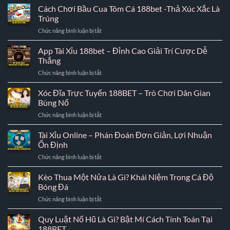
Bầu
Cách Chơi Bầu Cua Tôm Cá 188bet -Thả Xúc Xắc Là
Chơi
Cực
Cua
Hiệu
Trúng
Dễ
Online
Quả
ở
Chức năng bình luận bị tắt
–
Tại
Cách
Cuộc
Nền
Chơi
App Tài Xỉu 188bet – Đỉnh Cao Giải Trí Cược Dễ
Chơi
Tảng
Bầu
Kịch
Thắng
Cá
Cua
Tính
Cược
ở
Chức năng bình luận bị tắt
Tôm
Và
App
Cá
Gây
Tài
Xóc Đĩa Trực Tuyến 188BET – Trò Chơi Dân Gian
188bet
Cấn
Xỉu
-
Bùng Nổ
188bet
Thả
ở
Chức năng bình luận bị tắt
–
Xúc
Xóc
Đỉnh
Xắc
Đĩa
Tài Xỉu Online – Phán Đoán Đơn Giản, Lợi Nhuận
Cao
Là
Trực
Giải
Ổn Định
Trúng
Tuyến
Trí
ở
Chức năng bình luận bị tắt
188BET
Cược
Tài
–
Dễ
Xỉu
Kèo Thua Một Nửa Là Gì? Khái Niệm Trong Cá Độ
Trò
Thắng
Online
Chơi
Bóng Đá
–
Dân
ở
Chức năng bình luận bị tắt
Phán
Gian
Kèo
Đoán
Bùng
Thua
Quy Luật Nổ Hũ Là Gì? Bật Mí Cách Tính Toán Tại
Đơn
Nổ
Một
Giản,
188BET