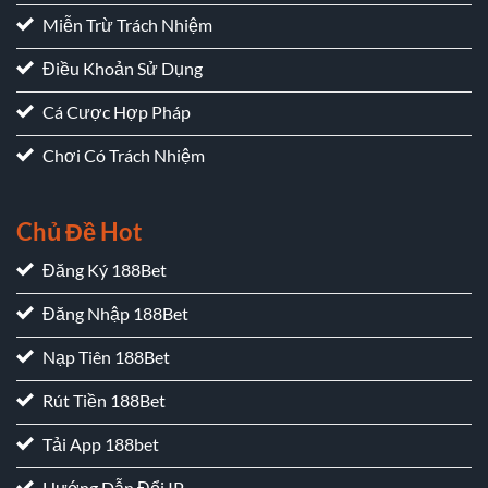
Miễn Trừ Trách Nhiệm
Điều Khoản Sử Dụng
Cá Cược Hợp Pháp
Chơi Có Trách Nhiệm
Chủ Đề Hot
Đăng Ký 188Bet
Đăng Nhập 188Bet
Nạp Tiên 188Bet
Rút Tiền 188Bet
Tải App 188bet
Hướng Dẫn Đổi IP