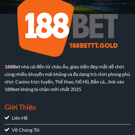
Hội
Làm
Giàu
Mỗi
Ngày
188Bet
nhà cái đến từ châu Âu, giao diện đẹp mắt dễ chơi
cùng nhiều khuyến mãi khủng và đa dạng trò chơi phong phú
như: Casino trực tuyến, Thể thao, Nổ Hũ, Bắn cá... link vào
188bet không bị chặn mới nhất 2025
Giới Thiệu
Liên Hệ
Về Chúng Tôi