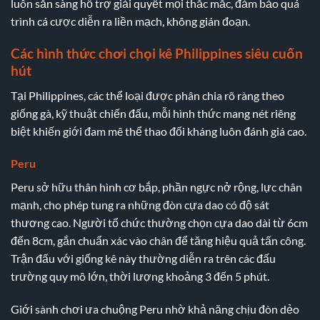
luôn sẵn sàng hỗ trợ giải quyết mọi thắc mắc, đảm bảo quá
trình cá cược diễn ra liền mạch, không gián đoạn.
Các hình thức chơi chọi kê Philippines siêu cuốn
hút
Tại Philippines, các thể loại được phân chia rõ ràng theo
giống gà, kỹ thuật chiến đấu, mỗi hình thức mang nét riêng
biệt khiến giới đam mê thể thao đối kháng luôn đánh giá cao.
Peru
Peru sở hữu thân hình cơ bắp, phần ngực nở rộng, lực chân
mạnh, cho phép tung ra những đòn cựa dao có độ sát
thương cao. Người tổ chức thường chọn cựa dao dài từ 6cm
đến 8cm, gắn chuẩn xác vào chân để tăng hiệu quả tấn công.
Trận đấu với giống kê này thường diễn ra trên các đấu
trường quy mô lớn, thời lượng khoảng 3 đến 5 phút.
Giới sành chơi ưa chuộng Peru nhờ khả năng chịu đòn dẻo