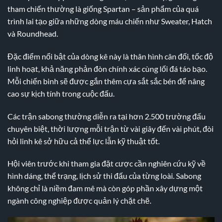
tham chiến thường là giống Spartan – sản phẩm của quá
trình lai tạo giữa những dòng máu chiến như Sweater, Hatch
và Roundhead.
Đặc điểm nổi bật của dòng kê này là thân hình cân đối, tốc độ
linh hoạt, khả năng phản đòn chính xác cùng lối đá táo bạo.
Mỗi chiến binh sẽ được gắn thêm cựa sắt sắc bén để nâng
cao sự kịch tính trong cuộc đấu.
Các trận sabong thường diễn ra tại hơn 2.500 trường đấu
chuyên biệt, thời lượng mỗi trận từ vài giây đến vài phút, đòi
hỏi linh kê sở hữu cả thể lực lẫn kỹ thuật tốt.
Hội viên trước khi tham gia đặt cược cần nghiên cứu kỹ về
hình dáng, thể trạng, lịch sử thi đấu của từng loài. Sabong
không chỉ là niềm đam mê mà còn góp phần xây dựng một
ngành công nghiệp được quản lý chặt chẽ.