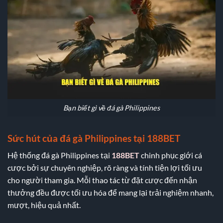
Bạn biết gì về đá gà Philippines
Sức hút của đá gà Philippines tại 188BET
Hệ thống đá gà Philippines tại
188BET
chinh phục giới cá
cược bởi sự chuyên nghiệp, rõ ràng và tính tiện lợi tối ưu
cho người tham gia. Mỗi thao tác từ đặt cược đến nhận
thưởng đều được tối ưu hóa để mang lại trải nghiệm nhanh,
mượt, hiệu quả nhất.