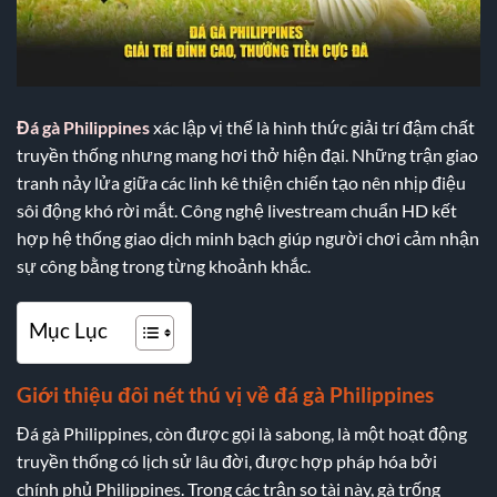
Đá gà Philippines
xác lập vị thế là hình thức giải trí đậm chất
truyền thống nhưng mang hơi thở hiện đại. Những trận giao
tranh nảy lửa giữa các linh kê thiện chiến tạo nên nhịp điệu
sôi động khó rời mắt. Công nghệ livestream chuẩn HD kết
hợp hệ thống giao dịch minh bạch giúp người chơi cảm nhận
sự công bằng trong từng khoảnh khắc.
Mục Lục
Giới thiệu đôi nét thú vị về đá gà Philippines
Đá gà Philippines, còn được gọi là sabong, là một hoạt động
truyền thống có lịch sử lâu đời, được hợp pháp hóa bởi
chính phủ Philippines. Trong các trận so tài này, gà trống