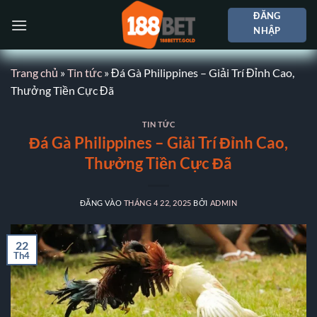
Bỏ
ĐĂNG
qua
NHẬP
nội
dung
Trang chủ
»
Tin tức
»
Đá Gà Philippines – Giải Trí Đỉnh Cao,
Thưởng Tiền Cực Đã
TIN TỨC
Đá Gà Philippines – Giải Trí Đỉnh Cao,
Thưởng Tiền Cực Đã
ĐĂNG VÀO
THÁNG 4 22, 2025
BỞI
ADMIN
22
Th4